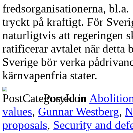
fredsorganisationerna, bl.a
tryckt på kraftigt. För Sveri
naturligtvis att regeringen 
ratificerar avtalet när detta
Sverige bör verka pådrivan
kärnvapenfria stater.
Posted in
Abolitio
values
,
Gunnar Westberg
,
N
proposals
,
Security and def