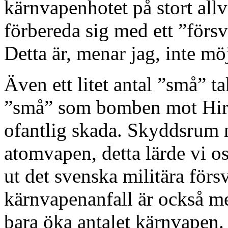
kärnvapenhotet på stort allv
förbereda sig med ett ”försv
Detta är, menar jag, inte möj
Även ett litet antal ”små” t
”små” som bomben mot Hir
ofantlig skada. Skyddsrum 
atomvapen, detta lärde vi os
ut det svenska militära försv
kärnvapenanfall är också me
bara öka antalet kärnvapen.