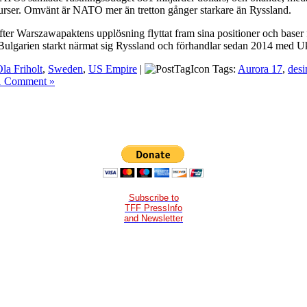
urser. Omvänt är NATO mer än tretton gånger starkare än Ryssland.
ter Warszawapaktens upplösning flyttat fram sina positioner och baser f
Bulgarien starkt närmat sig Ryssland och förhandlar sedan 2014 med U
la Friholt
,
Sweden
,
US Empire
|
Tags:
Aurora 17
,
desi
1 Comment »
Subscribe to
TFF PressInfo
and Newsletter