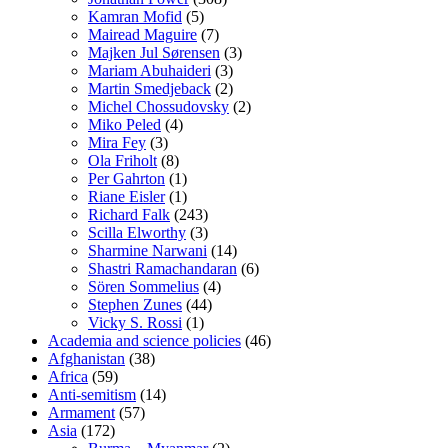
Kamran Mofid
(5)
Mairead Maguire
(7)
Majken Jul Sørensen
(3)
Mariam Abuhaideri
(3)
Martin Smedjeback
(2)
Michel Chossudovsky
(2)
Miko Peled
(4)
Mira Fey
(3)
Ola Friholt
(8)
Per Gahrton
(1)
Riane Eisler
(1)
Richard Falk
(243)
Scilla Elworthy
(3)
Sharmine Narwani
(14)
Shastri Ramachandaran
(6)
Sören Sommelius
(4)
Stephen Zunes
(44)
Vicky S. Rossi
(1)
Academia and science policies
(46)
Afghanistan
(38)
Africa
(59)
Anti-semitism
(14)
Armament
(57)
Asia
(172)