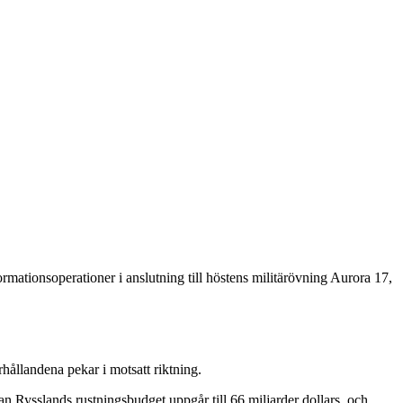
ormationsoperationer i anslutning till höstens militärövning Aurora 17,
hållandena pekar i motsatt riktning.
n Rysslands rustningsbudget uppgår till 66 miljarder dollars, och