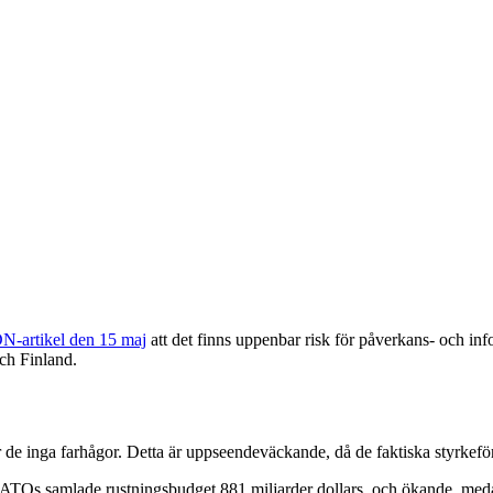
N-artikel den 15 maj
att det finns uppenbar risk för påverkans- och inf
ch Finland.
de inga farhågor. Detta är uppseendeväckande, då de faktiska styrkeför
 NATOs samlade rustningsbudget 881 miljarder dollars, och ökande, meda