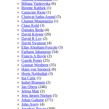
Biljana Vankovska
(6)
Birgitte Rahbek
(1)
Capucine Riom
(1)
Chaiwat Satha-Anand
(5)
Chantal Mutamuriza
(1)
Claus Kold
(3)
Daisaku Ikeda
(4)
David Krieger
(20)
David R Loy
(2)
David Swanson
(4)
Elías Abraham-Foscolo
(3)
Farhang Jahanpour
(54)
Francis A Boyle
(2)
Gareth Porter
(25)
Gunnar Westberg
(35)
Hans von Sponeck
(6)
Heela Najibullah
(3)
Ina Curic
(1)
Isabel Bramsen
(2)
Jan Oberg
(246)
Jelena Mair
(2)
Jens Jørgen Nielsen
(5)
Johan Galtung
(271)
John Avery
(4)
Jonathan Power
(308)