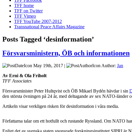
TFF Facebook
TFF home
TFF on Twitter
TFF Vimeo
TFF YouTube 2007-2012
Transnational Peace Affairs Magazine
Posts Tagged ‘desinformation’
Försvarsministern, ÖB och informationen
May 19th, 2017 |
Author:
Jan
Av Erni & Ola Friholt
TFF Associates
Försvarsminister Peter Hultqvist och ÖB Mikael Bydén hävdar i sin
D
den största övningen på 24 år, med deltagande av sex NATO-länder o
Artikeln visar verkligen risken för desinformation i våra media.
Författarna talar om ett hotfullt och rustande Ryssland. Om NATO har 
Enligt det av svenska staten sponsrade forskningsinstitutet SIPRI är