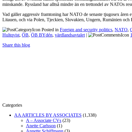
minskande. Ryssland har alltså mindre än en trettondel av NATOs res
Vad gäller aggressiv framtoning har NATO de senaste tjugosex åren ef
Litauen, och via Polen, Tjeckien, Slovakien, Ungern, Rumänien och 
Posted in
Foreign and security politics
,
NATO
,
O
Hultqvist
,
ÖB
,
ÖB BYdén
,
värdlandsavtalet
|
Share this blog
Categories
AA ARTICLES BY ASSOCIATES
(1,338)
A – Associate CVs
(23)
Anette Carlsson
(1)
Annette Schiffmann
(3)