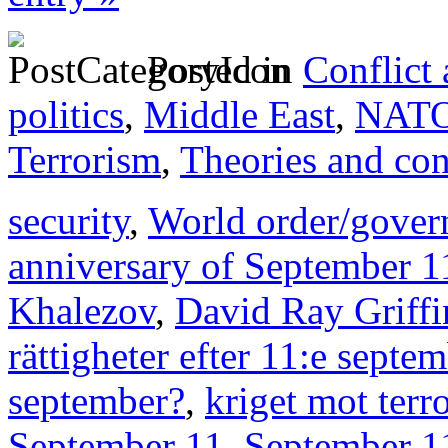
Posted in
Conflict
politics
,
Middle East
,
NAT
Terrorism
,
Theories and con
security
,
World order/gover
anniversary of September 1
Khalezov
,
David Ray Griffi
rättigheter efter 11:e septe
september?
,
kriget mot terr
September 11
,
September 11