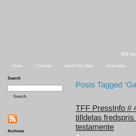
TFF As
Home
• Donate
About This Blog
Associates
Search
Posts Tagged ‘Gal
Search
TFF PressInfo # 
tilldelas fredspri
testamente
Archives