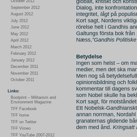
globalt, kritiskt och konst
October 2012
Dialog, inte konfrontatio
September 2012
integritet,
lågt
på populism
August 2012
Kort sagt, Nordens viktig
July 2012
rörelse helt i Gandhis and
June 2012
Galtungs första bok från
May 2012
Næss,
”Gandhis Politiske
April 2012
March 2012
February 2012
Betydelse
January 2012
Ingen som helst – om ma
December 2011
medier, men det ska man
November 2011
Men nog så betydelsefull 
October 2011
opinionsbildning och fol
kommentar till dagens sv
Links:
som Nobel skulle ha bekl
Bootprint – Militarism and
Kort sagt, för motståndet
Environment Magazine
Ett Nobelsk-Gandhianskt p
TFF Facebook
annan norrman, Nordahl Gr
TFF home
granaternas glidende bån
TFF on Twitter
dem med ånd.
Kringsatt a
TFF Vimeo
TFF YouTube 2007-2012