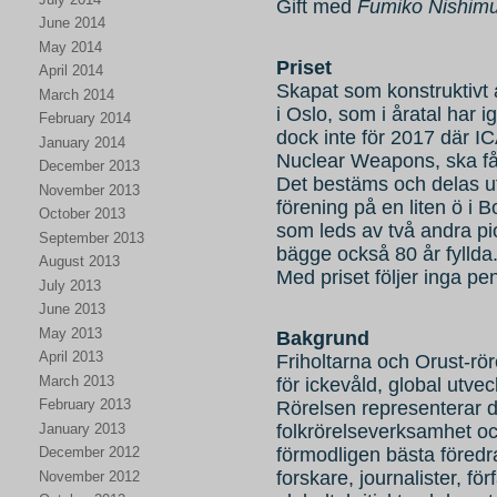
Gift med
Fumiko Nishim
June 2014
May 2014
Priset
April 2014
Skapat som konstruktivt alt
March 2014
i Oslo, som i åratal har 
February 2014
dock inte för 2017 där I
January 2014
Nuclear Weapons, ska få
December 2013
Det bestäms och delas u
November 2013
förening på en liten ö i 
October 2013
som leds av två andra pio
September 2013
bägge också 80 år fyllda
August 2013
Med priset följer inga pe
July 2013
June 2013
May 2013
Bakgrund
April 2013
Friholtarna och Orust-rö
March 2013
för ickevåld, global utvec
February 2013
Rörelsen representerar d
January 2013
folkrörelseverksamhet o
förmodligen bästa föredr
December 2012
forskare, journalister, fö
November 2012