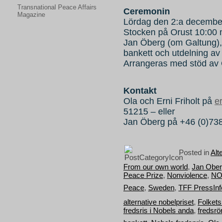
Transnational Peace Affairs
Ceremonin
Magazine
Lördag den 2:a december
Stocken på Orust 10:00 
Jan Öberg (om Galtung),
bankett och utdelning av 
Arrangeras med stöd av
Kontakt
Ola och Erni Friholt på
e
51215 – eller
Jan Öberg på +46 (0)73
Posted in
Alt
From our own world
,
Jan Obe
Peace Prize
,
Nonviolence
,
NO
Peace
,
Sweden
,
TFF PressInf
alternative nobelpriset
,
Folkets
fredsris i Nobels anda
,
fredsrö