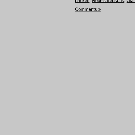
bankett
,
Nobels fredspris
,
Ola 
Comments »