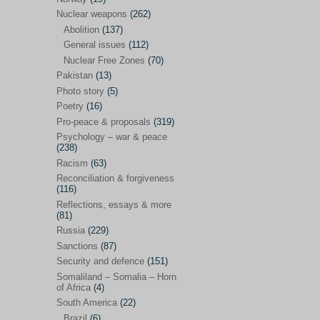
Future perspectives
(222)
Nuclear weapons
(262)
Georgia
(14)
Abolition
(137)
General issues
(112)
Global economics
(110)
Nuclear Free Zones
(70)
Global trends & events
(188)
Pakistan
(13)
Human rights and justice
(355)
Photo story
(5)
Poetry
(16)
India
(32)
Pro-peace & proposals
(319)
Integration
(21)
Psychology – war & peace
(238)
International law
(286)
Racism
(63)
Islamophobia
(56)
Reconciliation & forgiveness
(116)
Media perspectives
(266)
Reflections, essays & more
(81)
Alternatives – peace
(58)
Russia
(229)
Media & conflict
(117)
Sanctions
(87)
Security and defence
(151)
Middle East
(578)
Somaliland – Somalia – Horn
Arab Spring
(55)
of Africa
(4)
South America
(22)
Egypt
(50)
Brazil
(6)