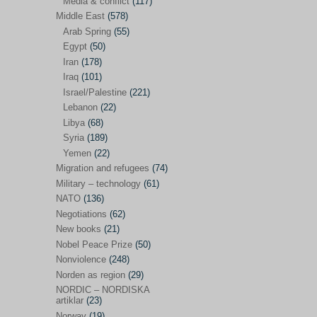
Media & conflict
(117)
Disarmament
(71)
Middle East
(578)
Discrimination
(22)
Arab Spring
(55)
Eastern Europe
(41)
Egypt
(50)
Iran
(178)
Environmental concerns
(26)
Iraq
(101)
Ethics and values
(164)
Israel/Palestine
(221)
Lebanon
(22)
EU politics
(95)
Libya
(68)
European Union
(227)
Syria
(189)
EU peace
(76)
Yemen
(22)
Migration and refugees
(74)
EU politics/economics
(53)
Military – technology
(61)
EU security
(62)
NATO
(136)
Negotiations
(62)
Ex Yugoslavia
(54)
New books
(21)
Kosovo/a
(21)
Nobel Peace Prize
(50)
Ex-Yugoslavia/Balkans
(26)
Nonviolence
(248)
Norden as region
(29)
Freedom of expression
(28)
NORDIC – NORDISKA
From our own world
artiklar
(23)
(37)
Norway
(19)