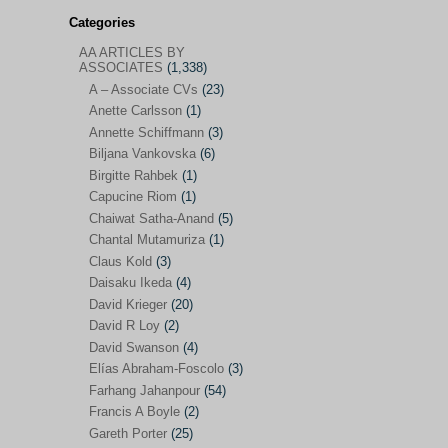
Categories
AA ARTICLES BY
AA ARTICLES BY ASSOCIATES
(1,338)
ASSOCIATES
(1,338)
A – Associate CVs
(23)
A – Associate CVs
(23)
Anette Carlsson
(1)
Anette Carlsson
(1)
Annette Schiffmann
(3)
Annette Schiffmann
(3)
Biljana Vankovska
(6)
Biljana Vankovska
(6)
Birgitte Rahbek
(1)
Capucine Riom
(1)
Birgitte Rahbek
(1)
Chaiwat Satha-Anand
(5)
Capucine Riom
(1)
Chantal Mutamuriza
(1)
Claus Kold
(3)
Chaiwat Satha-Anand
(5)
Daisaku Ikeda
(4)
Chantal Mutamuriza
(1)
David Krieger
(20)
Claus Kold
(3)
David R Loy
(2)
David Swanson
(4)
Daisaku Ikeda
(4)
Elías Abraham-Foscolo
(3)
David Krieger
(20)
Farhang Jahanpour
(54)
Francis A Boyle
(2)
David R Loy
(2)
Gareth Porter
(25)
David Swanson
(4)