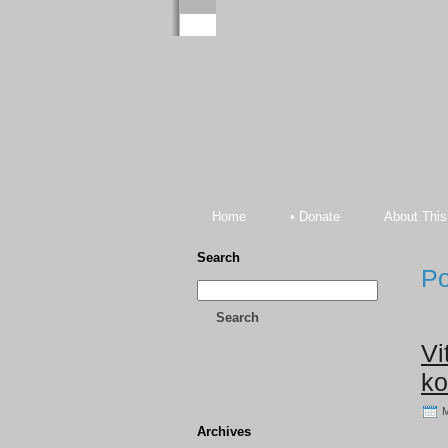
Home
• Donate
About This
Search
Po
Search
Vi
ko
M
Archives