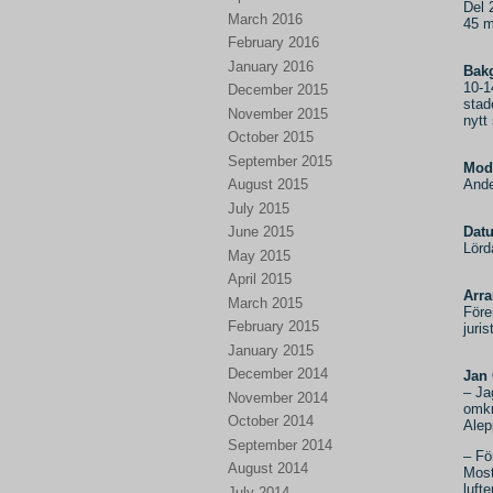
Del 
March 2016
45 m
February 2016
January 2016
Bak
10-1
December 2015
stad
November 2015
nytt
October 2015
September 2015
Mod
Ande
August 2015
July 2015
Dat
June 2015
Lörd
May 2015
April 2015
Arra
March 2015
Före
February 2015
juris
January 2015
December 2014
Jan 
– Ja
November 2014
omkr
October 2014
Alep
September 2014
– Fö
August 2014
Most
lufte
July 2014