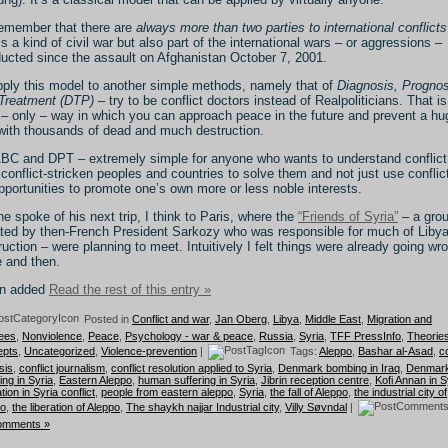
emember that there are
always more than two parties to international conflicts
 is a kind of civil war but also part of the international wars – or aggressions –
ucted since the assault on Afghanistan October 7, 2001.
pply this model to another simple methods, namely that of
Diagnosis, Prognos
Treatment (DTP)
– try to be conflict doctors instead of Realpoliticians. That is
 – only – way in which you can approach peace in the future and prevent a hu
with thousands of dead and much destruction.
BC and DPT – extremely simple for anyone who wants to understand conflict
 conflict-stricken peoples and countries to solve them and not just use conflic
pportunities to promote one’s own more or less noble interests.
he spoke of his next trip, I think to Paris, where the
“Friends of Syria”
– a gro
iated by then-French President Sarkozy who was responsible for much of Libya
ruction – were planning to meet. Intuitively I felt things were already going wr
e and then.
en added
Read the rest of this entry »
Posted in
Conflict and war
,
Jan Oberg
,
Libya
,
Middle East
,
Migration and
ees
,
Nonviolence
,
Peace
,
Psychology - war & peace
,
Russia
,
Syria
,
TFF PressInfo
,
Theorie
epts
,
Uncategorized
,
Violence-prevention
|
Tags:
Aleppo
,
Bashar al-Asad
,
co
sis
,
conflict journalism
,
conflict resolution applied to Syria
,
Denmark bombing in Iraq
,
Denmar
ng in Syria
,
Eastern Aleppo
,
human suffering in Syria
,
Jibrin reception centre
,
Kofi Annan in S
tion in Syria conflict
,
people from eastern aleppo
,
Syria
,
the fall of Aleppo
,
the industrial city of
po
,
the liberation of Aleppo
,
The shaykh najjar Industrial city
,
Villy Søvndal
|
omments »