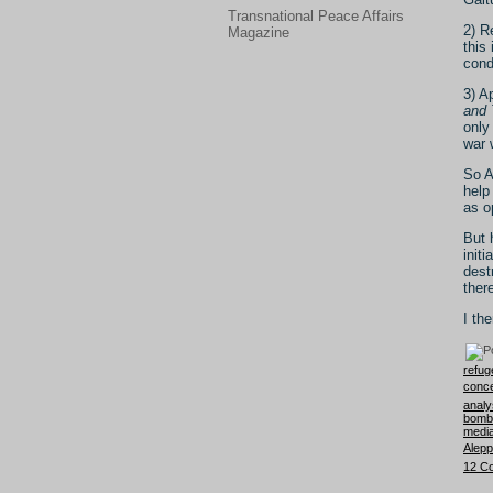
Transnational Peace Affairs
2) R
Magazine
this
cond
3) A
and 
only
war 
So A
help
as o
But 
init
dest
ther
I th
refug
conc
analy
bombi
media
Alep
12 C