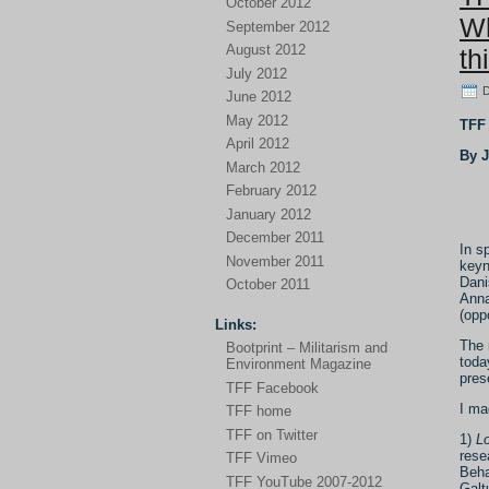
October 2012
Wh
September 2012
August 2012
th
July 2012
D
June 2012
May 2012
TFF 
April 2012
By 
March 2012
February 2012
January 2012
December 2011
In s
November 2011
keyn
Dani
October 2011
Anna
(opp
Links:
The 
Bootprint – Militarism and
today
Environment Magazine
pres
TFF Facebook
I ma
TFF home
TFF on Twitter
1)
Lo
rese
TFF Vimeo
Beha
TFF YouTube 2007-2012
Galt