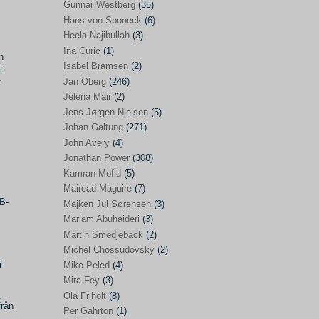
Gunnar Westberg
(35)
Elías Abraham-Foscolo
(3)
Hans von Sponeck
(6)
Heela Najibullah
(3)
Farhang Jahanpour
(54)
Ina Curic
(1)
n
Francis A Boyle
(2)
Isabel Bramsen
(2)
t
.
Jan Oberg
(246)
Gareth Porter
(25)
Jelena Mair
(2)
Gunnar Westberg
(35)
Jens Jørgen Nielsen
(5)
Hans von Sponeck
(6)
Johan Galtung
(271)
John Avery
(4)
Heela Najibullah
(3)
Jonathan Power
(308)
Ina Curic
(1)
Kamran Mofid
(5)
Mairead Maguire
(7)
Isabel Bramsen
(2)
iB-
Majken Jul Sørensen
(3)
Jan Oberg
(246)
Mariam Abuhaideri
(3)
Jelena Mair
(2)
Martin Smedjeback
(2)
Michel Chossudovsky
(2)
Jens Jørgen Nielsen
(5)
i
Miko Peled
(4)
Johan Galtung
(271)
Mira Fey
(3)
,
Ola Friholt
(8)
John Avery
(4)
från
Per Gahrton
(1)
Jonathan Power
(308)