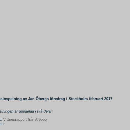
oinspelning av Jan Öbergs föredrag i Stockholm februari 2017
elningen är uppdelad i två delar:
1:
Vittnesrapport från Aleppo
in.