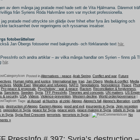
gen av dem många jag pratade med hade sett de Vita Hjälmarna. Däremot trä
frivilliga från Syriens Röda Halvmåne som var mycket professionella.
 jag pratade med uttryckte sin glädje över frihet efter fyra års belägring och
yckte tacksamhet över regeringens och ryssarnas insatser.
gs fotoberättelser
ckså Jan Öbergs fotoserier med bakgrunds- och förklarande text
här.
PressInfo och andra artiklar – av vilka många handlar om Syrien – finns på 
gg
här
.
Posted in
Alternatives - peace
,
Arab Spring
,
Conflict and war
,
Future
ectives
,
Human rights and justice
,
International law
,
Iraq
,
Jan Oberg
,
Media & conflict
,
Media
ectives
,
Middle East
,
Migration and refugees
,
NATO
,
Negotiations
,
Nonviolence
,
Peace
,
Pho
,
Pro-peace & proposals
,
Psychology - war & peace
,
Racism
,
Reconciliation & forgiveness
,
ia
,
Sanctions
,
Sweden
,
Syria
,
TFF PressInfo
,
Theories and concepts
,
UN matters
,
US Empir
cs & security
,
USA
,
Videos
,
Violence-prevention
,
Western decline
,
World order/governance
|
Tags:
al-Assad
,
al-Nushra
,
al-zinki
,
Aleppo
,
Aleppo's fall
,
Aleppo's liberation
,
confli
sis
,
destruction of Aleppo
,
Eastern Aleppo
,
good and evil
,
insurgents in Syria
,
Jinin reception
e
,
opposition in Syria
,
peace for Syria
,
peace work
,
peace-making in Syria
,
rebels in Syria
,
sa
 in Syria
,
Syria Red Crescent
,
terrorists
,
terrorists in Syria
|
No
ents »
F PressInfo # 397: Syria’s destruction –