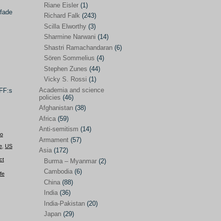
Riane Eisler
(1)
ffade
Kamran Mofid
(5)
Richard Falk
(243)
Scilla Elworthy
(3)
Mairead Maguire
(7)
Sharmine Narwani
(14)
Majken Jul Sørensen
(3)
Shastri Ramachandaran
(6)
Sören Sommelius
(4)
Mariam Abuhaideri
(3)
Stephen Zunes
(44)
Martin Smedjeback
(2)
Vicky S. Rossi
(1)
Michel Chossudovsky
(2)
Academia and science
TFF:s
policies
(46)
Miko Peled
(4)
Afghanistan
(38)
Mira Fey
(3)
Africa
(59)
Anti-semitism
(14)
Ola Friholt
(8)
to
Armament
(57)
e
,
US
Per Gahrton
(1)
Asia
(172)
ct
Burma – Myanmar
(2)
Riane Eisler
(1)
Cambodia
(6)
fe
Richard Falk
(243)
China
(88)
Scilla Elworthy
(3)
India
(36)
India-Pakistan
(20)
Sharmine Narwani
(14)
Japan
(29)
Shastri Ramachandaran
(6)