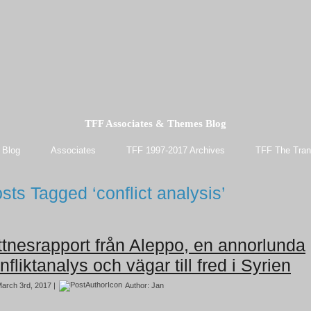
TFF Associates & Themes Blog
 Blog
Associates
TFF 1997-2017 Archives
TFF The Tran
sts Tagged ‘conflict analysis’
ttnesrapport från Aleppo, en annorlunda
nfliktanalys och vägar till fred i Syrien
arch 3rd, 2017 |
Author:
Jan