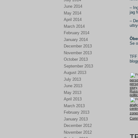
June 2014
– In
jag 
May 2014
April 2014
– De
uttr
March 2014
February 2014
Öber
January 2014
Se o
December 2013
November 2013
TFF 
October 2013
blo
September 2013
August 2013
July 2013
persp
persp
June 2013
story
Russ
May 2013
politi
April 2013
analy
March 2013
centr
February 2013
zones
Comm
January 2013
December 2012
November 2012
TF