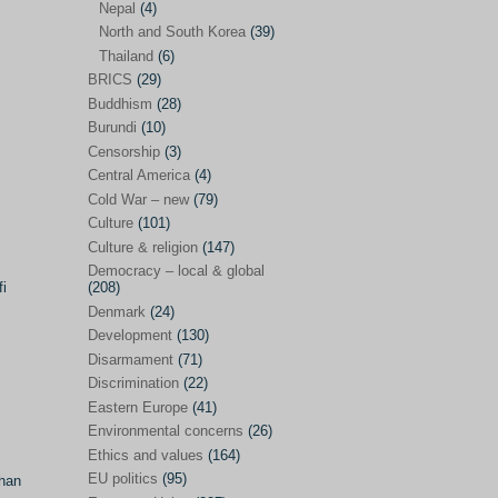
Nepal
(4)
North and South Korea
(39)
Sören Sommelius
(4)
Thailand
(6)
Stephen Zunes
(44)
BRICS
(29)
Vicky S. Rossi
(1)
Buddhism
(28)
Burundi
(10)
Academia and science policies
(46)
Censorship
(3)
Afghanistan
(38)
Central America
(4)
Cold War – new
(79)
Africa
(59)
Culture
(101)
Anti-semitism
(14)
Culture & religion
(147)
Armament
(57)
Democracy – local & global
fi
(208)
Asia
(172)
Denmark
(24)
Burma – Myanmar
(2)
Development
(130)
Disarmament
(71)
Cambodia
(6)
Discrimination
(22)
China
(88)
Eastern Europe
(41)
Environmental concerns
(26)
India
(36)
Ethics and values
(164)
India-Pakistan
(20)
EU politics
(95)
ohan