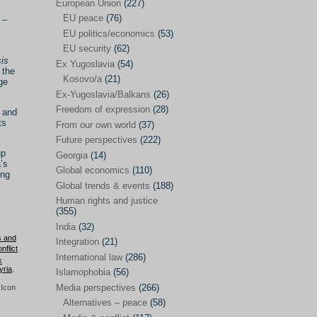
Japan
(29)
European Union
(227)
EU peace
(76)
–
Nepal
(4)
EU politics/economics
(53)
North and South Korea
(39)
EU security
(62)
is
Ex Yugoslavia
(54)
Thailand
(6)
 the
Kosovo/a
(21)
ge
BRICS
(29)
Ex-Yugoslavia/Balkans
(26)
Buddhism
(28)
Freedom of expression
(28)
 and
ts
From our own world
(37)
Burundi
(10)
Future perspectives
(222)
Censorship
(3)
up
Georgia
(14)
’s
Global economics
(110)
Central America
(4)
ong
Global trends & events
(188)
Cold War – new
(79)
Human rights and justice
(355)
Culture
(101)
India
(32)
Culture & religion
(147)
s and
Integration
(21)
nflict
Democracy – local & global
(208)
International law
(286)
k
yria
,
Islamophobia
(56)
Denmark
(24)
Media perspectives
(266)
Development
(130)
Alternatives – peace
(58)