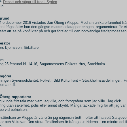
2:
Debatt och vägar till fred i Syrien
in.
grund
4:e december 2016 vistades Jan Öberg i Aleppo. Med sin unika erfarenhet frå
en ifrågasätter han den gängse massmediarapporteringen, argumenterar för et
 sätt att se på konflikter på och ger förslag till den nödvändiga fredsprocessen
erator
rs Björnsson, författare
um
ag 25 februari kl. 14-16, Bagarmossens Folkets Hus, Stockholm
ngörer
ningen Syriensolidaritet, Folket i Bild Kulturfront – Stockholmsavdelningen, F
terna m.fl.
Öberg rapporterar
g kunde fritt tala med vem jag ville, och fotografera som jag ville. Jag gick
ing utan säkerhet, polis eller annat skydd. Många tackade mig för att jag var 
po vid befrielsen.
rstörelsen av Aleppo är värre än jag någonsin trott – efter att ha sett Sarajevo
ar och Vukovar. Den stora förstörelsen är från gatustriderna – en mindre del i
n.