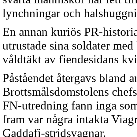
lynchningar och halshuggn
En annan kuriös PR-historia
utrustade sina soldater me
våldtäkt av fiendesidans kv
Påståendet återgavs bland an
Brottsmålsdomstolens chefs
FN-utredning fann inga som
fram var några intakta Viag
Gaddafi-stridsvagnar.