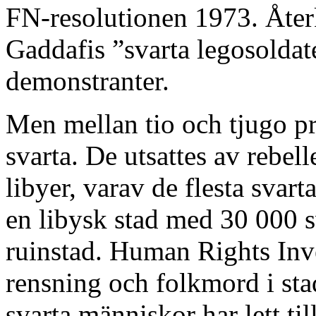
FN-resolutionen 1973. Åte
Gaddafis ”svarta legosoldat
demonstranter.
Men mellan tio och tjugo p
svarta. De utsattes av rebel
libyer, varav de flesta svart
en libysk stad med 30 000 s
ruinstad. Human Rights Inve
rensning och folkmord i st
svarta människor har lett ti