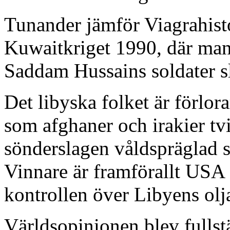
Tunander jämför Viagrahist
Kuwaitkriget 1990, där man 
Saddam Hussains soldater sl
Det libyska folket är förlora
som afghaner och irakier tv
sönderslagen våldspräglad sta
Vinnare är framförallt USA 
kontrollen över Libyens olj
Världsopinionen blev fullst