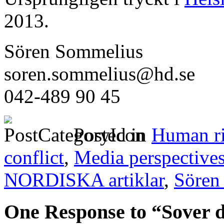
2013.
Sören Sommelius
soren.sommelius@hd.se
042-489 90 45
Posted in
Human ri
conflict
,
Media perspective
NORDISKA artiklar
,
Sören
One Response to “Sover du