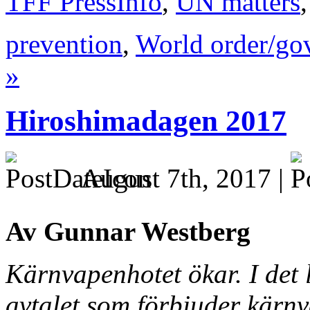
TFF PressInfo
,
UN matters
prevention
,
World order/go
»
Hiroshimadagen 2017
August 7th, 2017 |
Av Gunnar Westberg
Kärnvapenhotet ökar. I det l
avtalet som förbjuder kärn