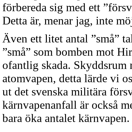
förbereda sig med ett ”försv
Detta är, menar jag, inte möj
Även ett litet antal ”små” t
”små” som bomben mot Hir
ofantlig skada. Skyddsrum 
atomvapen, detta lärde vi os
ut det svenska militära försv
kärnvapenanfall är också me
bara öka antalet kärnvapen.