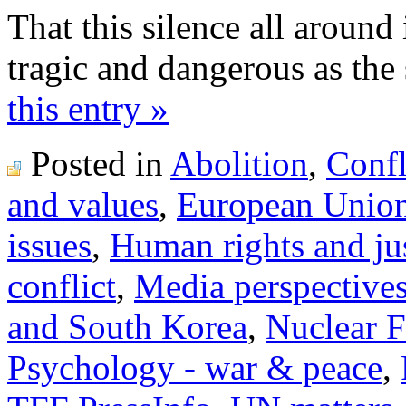
That this silence all around 
tragic and dangerous as the s
this entry »
Posted in
Abolition
,
Confl
and values
,
European Unio
issues
,
Human rights and ju
conflict
,
Media perspective
and South Korea
,
Nuclear F
Psychology - war & peace
,