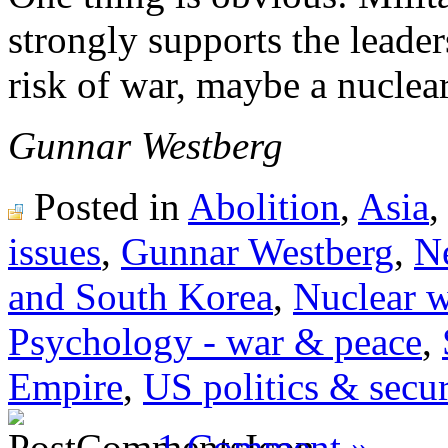
strongly supports the leader
risk of war, maybe a nuclea
Gunnar Westberg
Posted in
Abolition
,
Asia
issues
,
Gunnar Westberg
,
Ne
and South Korea
,
Nuclear 
Psychology - war & peace
,
Empire
,
US politics & secur
1 Comment »