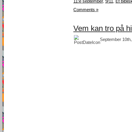
11:e september
,
9/11
,
Et bibli
Comments »
Vem kan tro på h
September 10th,