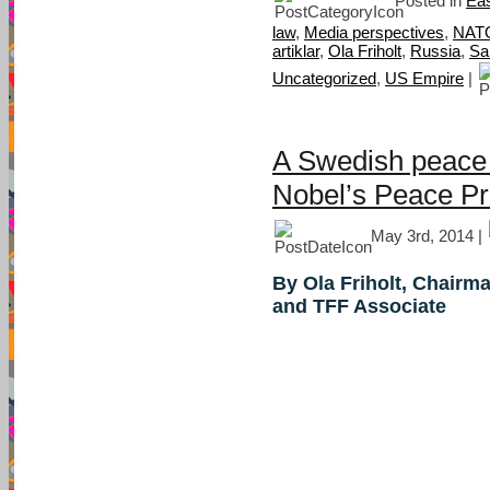
Posted in
Eas
law
,
Media perspectives
,
NAT
artiklar
,
Ola Friholt
,
Russia
,
Sa
Uncategorized
,
US Empire
|
A Swedish peace 
Nobel’s Peace Pr
May 3rd, 2014 |
By Ola Friholt, Chairm
and TFF Associate