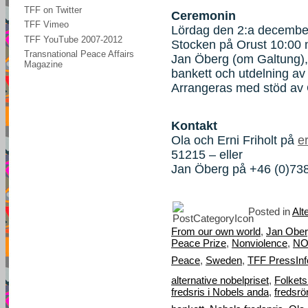
TFF on Twitter
Ceremonin
TFF Vimeo
Lördag den 2:a december
TFF YouTube 2007-2012
Stocken på Orust 10:00 
Transnational Peace Affairs
Jan Öberg (om Galtung),
Magazine
bankett och utdelning av 
Arrangeras med stöd av
Kontakt
Ola och Erni Friholt på
e
51215 – eller
Jan Öberg på +46 (0)73
Posted in
Alt
From our own world
,
Jan Obe
Peace Prize
,
Nonviolence
,
NO
Peace
,
Sweden
,
TFF PressInf
alternative nobelpriset
,
Folkets
fredsris i Nobels anda
,
fredsrö