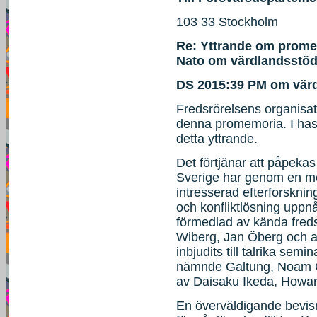
103 33 Stockholm
Re: Yttrande om prom
Nato om värdlandsstöd
DS 2015:39 PM om värd
Fredsrörelsens organisati
denna promemoria. I hast
detta yttrande.
Det förtjänar att påpekas
Sverige har genom en mer
intresserad efterforsknin
och konfliktlösning uppnå
förmedlad av kända fred
Wiberg, Jan Öberg och a
inbjudits till talrika semin
nämnde Galtung, Noam C
av Daisaku Ikeda, Howar
En överväldigande bevisn