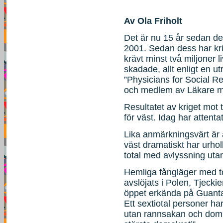
Av Ola Friholt
Det är nu 15 år sedan d
2001. Sedan dess har kri
krävt minst två miljoner 
skadade, allt enligt en u
”Physicians for Social 
och medlem av Läkare m
Resultatet av kriget mot
för väst. Idag har attent
Lika anmärkningsvärt är a
väst dramatiskt har urhol
total med avlyssning uta
Hemliga fångläger med to
avslöjats i Polen, Tjeck
öppet erkända på Guanta
Ett sextiotal personer ha
utan rannsakan och dom 