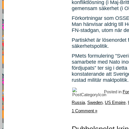
konfliktlösning (i Maj-Brit
gemensam säkerhet (i Olo
Förkortningar som OSSE, 
Man hänvisar aldrig till
FN-stadgan, utom när de
Partiskhet är lösenordet 
säkerhetspolitik.
PMets formulering ”Sverig
samarbete med Nato inom
fördjupats” ter sig i detta
konstaterande att Sverige
rustad militär maktpolitik
Posted in
For
Russia
,
Sweden
,
US Empire
,
1 Comment »
Dubbelspelet kri