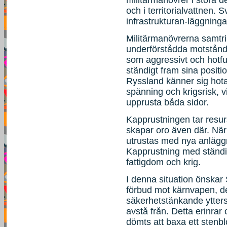
och i territorialvattnen.
infrastrukturan-läggninga
Militärmanövrerna samtr
underförstådda motstånd
som aggressivt och hotful
ständigt fram sina posit
Ryssland känner sig hotat
spänning och krigsrisk, vi
upprusta båda sidor.
Kapprustningen tar resurs
skapar oro även där. Nä
utrustas med nya anlägg
Kapprustning med ständig
fattigdom och krig.
I denna situation önskar 
förbud mot kärnvapen, 
säkerhetstänkande ytterst
avstå från. Detta erinr
dömts att baxa ett stenb