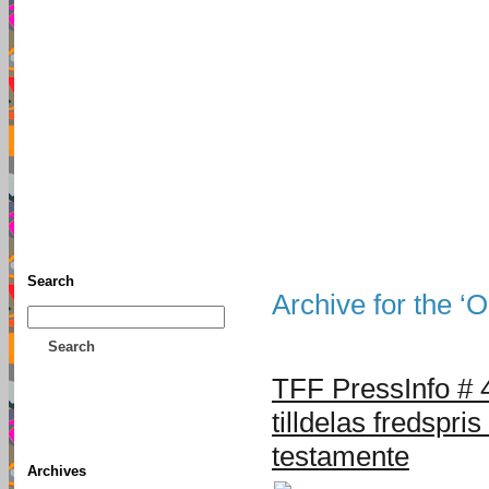
TFF As
Home
• Donate
About This Blog
Associates
Search
Archive for the ‘O
Search
TFF PressInfo # 
tilldelas fredspri
testamente
Archives