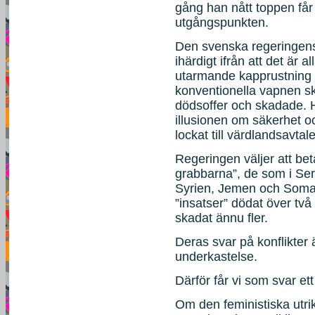
gång han nått toppen får s
utgångspunkten.
Den svenska regeringens 
ihärdigt ifrån att det är 
utarmande kapprustning 
konventionella vapnen sk
dödsoffer och skadade. H
illusionen om säkerhet 
lockat till värdlandsavta
Regeringen väljer att be
grabbarna”, de som i Serb
Syrien, Jemen och Somal
”insatser” dödat över tv
skadat ännu fler.
Deras svar på konflikter 
underkastelse.
Därför får vi som svar ett 
Om den feministiska utrik