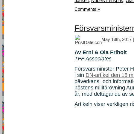
bankett
,
Nobels fredspris
,
Ola 
Comments »
Försvarsminister
May 19th, 2017 
Av Erni & Ola Friholt
TFF Associates
Försvarsminister Peter 
i sin
DN-artikel den 15 m
påverkans- och informatio
höstens militärövning Au
år, med deltagande av s
Artikeln visar verkligen 