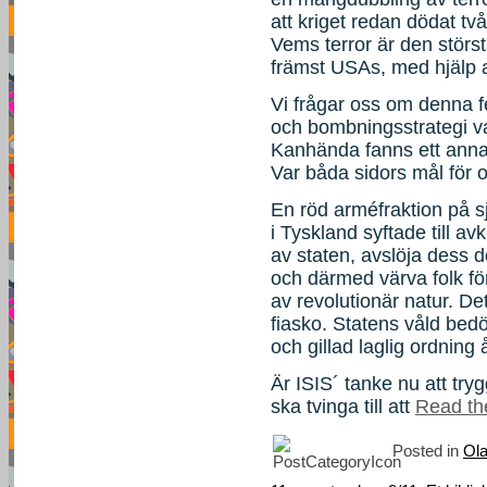
att kriget redan dödat två
Vems terror är den störst
främst USAs, med hjälp 
Vi frågar oss om denna f
och bombningsstrategi v
Kanhända fanns ett anna
Var båda sidors mål för 
En röd arméfraktion på sju
i Tyskland syftade till av
av staten, avslöja dess d
och därmed värva folk fö
av revolutionär natur. De
fiasko. Statens våld bed
och gillad laglig ordning 
Är ISIS´ tanke nu att try
ska tvinga till att
Read the
Posted in
Ola