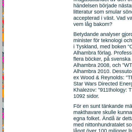
händelsen började nästan
litteratur som smular sönd
accepterad i väst. Vad v
vem låg bakom?
Betydande analyser gjor
minister för teknologi oc
i Tyskland, med boken ”
Alhambra förlag. Professo
flera böcker, på svensk
Alhambra 2008, och ”WTC
Alhambra 2010. Dessutom
ex Wood & Reynolds: ”
Star Wars Directed Ene
Khalezov: ”911thology: T
1092 sidor.
För en sunt tänkande männ
makthavare skulle kunna 
egna folket. Ändå är de
med nittonhundratalet so
långt över 100 miljoner l