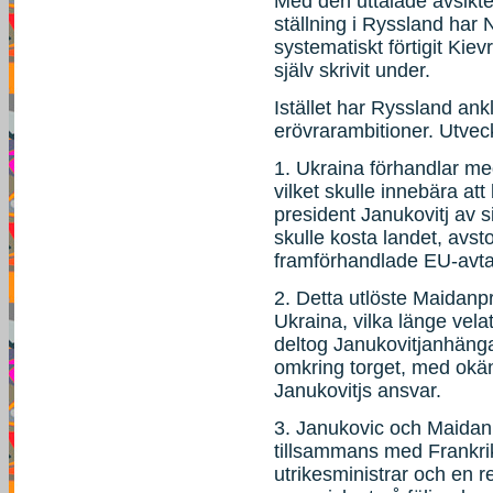
Med den uttalade avsikte
ställning i Ryssland har
systematiskt förtigit Kie
själv skrivit under.
Istället har Ryssland ank
erövrarambitioner. Utveck
1. Ukraina förhandlar 
vilket skulle innebära a
president Janukovitj av 
skulle kosta landet, avst
framförhandlade EU-avta
2. Detta utlöste Maidanpr
Ukraina, vilka länge vela
deltog Janukovitjanhänga
omkring torget, med okän
Janukovitjs ansvar.
3. Janukovic och Maidan
tillsammans med Frankri
utrikesministrar och en r