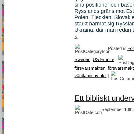
sina positioner och baser
Rysslands gräns mot Estl
Polen, Tjeckien, Slovak
starkt närmat sig Ryssl
Ukraina, där man redan 
»
Posted in
For
Sweden
,
US Empire
|
försvarsmakten
,
försvarsmakt
värdlandsavtalet
|
Ett bibliskt under
September 10th,