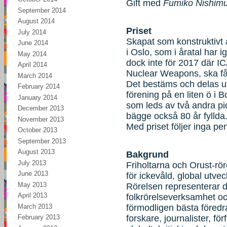
Gift med
Fumiko Nishim
September 2014
August 2014
Priset
July 2014
Skapat som konstruktivt alt
June 2014
i Oslo, som i åratal har 
May 2014
dock inte för 2017 där I
April 2014
Nuclear Weapons, ska få
March 2014
Det bestäms och delas u
February 2014
förening på en liten ö i 
January 2014
som leds av två andra pio
December 2013
bägge också 80 år fyllda
November 2013
Med priset följer inga pe
October 2013
September 2013
August 2013
Bakgrund
July 2013
Friholtarna och Orust-rö
June 2013
för ickevåld, global utvec
May 2013
Rörelsen representerar d
April 2013
folkrörelseverksamhet o
March 2013
förmodligen bästa föredr
forskare, journalister, fö
February 2013