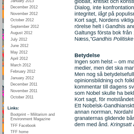
globalt, kritiskt och konst
January 2013
Dialog, inte konfrontatio
December 2012
integritet,
lågt
på populism
November 2012
Kort sagt, Nordens viktig
October 2012
rörelse helt i Gandhis and
September 2012
Galtungs första bok från
August 2012
Næss,
”Gandhis Politiske
July 2012
June 2012
May 2012
Betydelse
April 2012
Ingen som helst – om ma
March 2012
medier, men det ska man
February 2012
Men nog så betydelsefull 
January 2012
opinionsbildning och fol
December 2011
kommentar till dagens sv
November 2011
som Nobel skulle ha bekl
October 2011
Kort sagt, för motståndet
Ett Nobelsk-Gandhianskt p
Links:
annan norrman, Nordahl Gr
Bootprint – Militarism and
granaternas glidende bån
Environment Magazine
dem med ånd.
Kringsatt a
TFF Facebook
TFF home