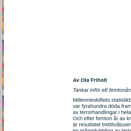
Av Ola Friholt
Tankar inför ett femtonå
Millennieskiftets statisti
var fyrahundra döda fram 
av terrorhandlingar i hel
Och efter femton år av kr
är resultatet trettitvåtuse
en mångdubbling av terror