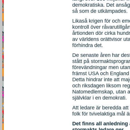
demokratiska. Det ansågs
så som de utkämpades.
Likaså krigen för och emo
kontroll över råvarutill
årtionden dör cirka hund
av världens orättvisor uta
förhindra det.
De senaste åren har desta
stått på stormaktsprogr
förevändningar men utan 
främst USA och England 
Detta hindrar inte att maj
och riksdagen liksom reg
Natomedlemskap, utan at
självklar i en demokrati.
Att ledare är beredda att 
folk för tvivelaktiga mål 
Det finns all anledning 
stormakts ledare ger.