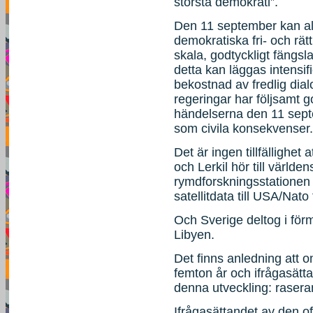
största demokrati”.
Den 11 september kan allt
demokratiska fri- och rätt
skala, godtyckligt fängsla
detta kan läggas intensif
bekostnad av fredlig dial
regeringar har följsamt g
händelserna den 11 sept
som civila konsekvenser.
Det är ingen tillfällighet
och Lerkil hör till världen
rymdforskningsstationen 
satellitdata till USA/Nato 
Och Sverige deltog i förm
Libyen.
Det finns anledning att 
femton år och ifrågasätt
denna utveckling: rasera
Ifrågasättandet av den of