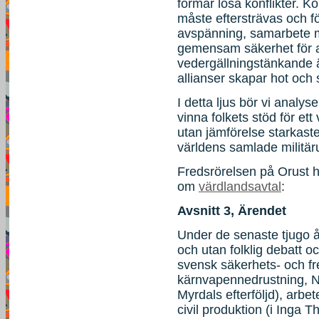
förmår lösa konflikter. K
måste eftersträvas och f
avspänning, samarbete 
gemensam säkerhet för all
vedergällningstänkande är
allianser skapar hot och
I detta ljus bör vi analy
vinna folkets stöd för et
utan jämförelse starkaste
världens samlade militäru
Fredsrörelsen på Orust h
om
värdlandsavtal
:
Avsnitt 3, Ärendet
Under de senaste tjugo å
och utan folklig debatt o
svensk säkerhets- och fre
kärnvapennedrustning, No
Myrdals efterföljd), arbet
civil produktion (i Inga Th