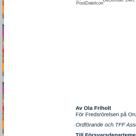
Av Ola Friholt
För Fredsrörelsen på Or
Ordförande och TFF Ass
Till Försvarsdeparteme