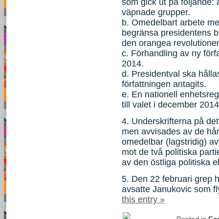
som gick ut på följande:
väpnade grupper.
b. Omedelbart arbete med 
begränsa presidentens be
den orangea revolutione
c. Förhandling av ny förf
2014.
d. Presidentval ska hålla
författningen antagits.
e. En nationell enhetsre
till valet i december 2014
4. Underskrifterna på det
men avvisades av de hår
omedelbar (lagstridig) a
mot de två politiska parti
av den östliga politiska el
5. Den 22 februari grep
avsatte Janukovic som fl
this entry »