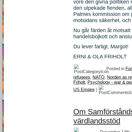
vore den givna politiken
den utpekade fienden, al
Palmes kommission om g
motsidans säkerhet, och e
Nu går färden åt motsatt
handelsbojkott och anslut
Du lever farligt, Margot!
ERNI & OLA FRIHOLT
Posted in
For
refugees
,
NATO
,
Norden as re
Friholt
,
Psychology - war & pe
US Empire
|
Om Samförstånds
värdlandsstöd
December 14th, 