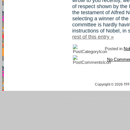
wrote to you recently, we 
of respect shown by the
the testament of Alfred No
selecting a winner of th
committee is hardly havin
instructions of Nobel, in sp
rest of this entry »
Posted in
Nob
No Commen
Copyright © 2026 TFF 
Blog by Wordpress.org, WP Theme site at
tan