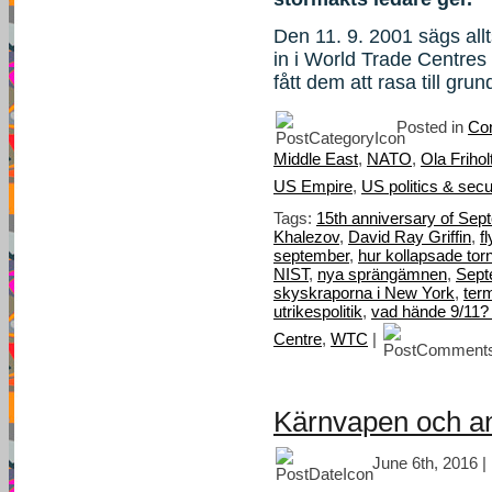
Den 11. 9. 2001 sägs all
in i World Trade Centre
fått dem att rasa till gru
Posted in
Con
Middle East
,
NATO
,
Ola Frihol
US Empire
,
US politics & secu
Tags:
15th anniversary of Sep
Khalezov
,
David Ray Griffin
,
f
september
,
hur kollapsade to
NIST
,
nya sprängämnen
,
Sept
skyskraporna i New York
,
ter
utrikespolitik
,
vad hände 9/11? 
Centre
,
WTC
|
Kärnvapen och a
June 6th, 2016 |