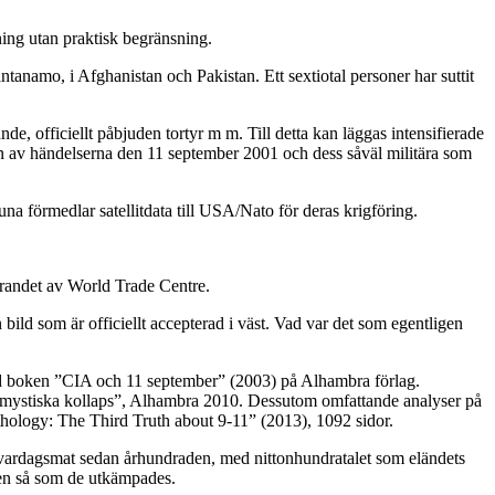
ning utan praktisk begränsning.
anamo, i Afghanistan och Pakistan. Ett sextiotal personer har suttit
nde, officiellt påbjuden tortyr m m. Till detta kan läggas intensifierade
den av händelserna den 11 september 2001 och dess såväl militära som
una förmedlar satellitdata till USA/Nato för deras krigföring.
erandet av World Trade Centre.
bild som är officiellt accepterad i väst. Vad var det som egentligen
ed boken ”CIA och 11 september” (2003) på Alhambra förlag.
 mystiska kollaps”, Alhambra 2010. Dessutom omfattande analyser på
logy: The Third Truth about 9-11” (2013), 1092 sidor.
a vardagsmat sedan århundraden, med nittonhundratalet som eländets
gen så som de utkämpades.