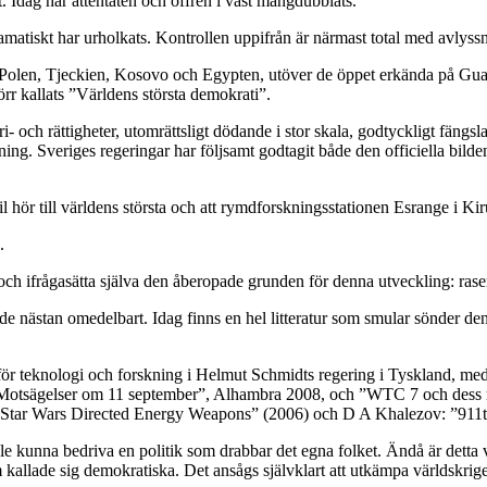
. Idag har attentaten och offren i väst mångdubblats.
ramatiskt har urholkats. Kontrollen uppifrån är närmast total med avlyss
 Polen, Tjeckien, Kosovo och Egypten, utöver de öppet erkända på Guant
r kallats ”Världens största demokrati”.
 och rättigheter, utomrättsligt dödande i stor skala, godtyckligt fängsla
sning. Sveriges regeringar har följsamt godtagit både den officiella bil
il hör till världens största och att rymdforskningsstationen Esrange i Kir
.
och ifrågasätta själva den åberopade grunden för denna utveckling: ras
e nästan omedelbart. Idag finns en hel litteratur som smular sönder den 
 för teknologi och forskning i Helmut Schmidts regering i Tyskland, m
a ”Motsägelser om 11 september”, Alhambra 2008, och ”WTC 7 och dess
tar Wars Directed Energy Weapons” (2006) och D A Khalezov: ”911tho
ulle kunna bedriva en politik som drabbar det egna folket. Ändå är dett
m kallade sig demokratiska. Det ansågs självklart att utkämpa världskri