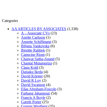
Categories
AA ARTICLES BY ASSOCIATES
(1,338)
A – Associate CVs
(23)
Anette Carlsson
(1)
Annette Schiffmann
(3)
Biljana Vankovska
(6)
Birgitte Rahbek
(1)
Capucine Riom
(1)
Chaiwat Satha-Anand
(5)
Chantal Mutamuriza
(1)
Claus Kold
(3)
Daisaku Ikeda
(4)
David Krieger
(20)
David R Loy
(2)
David Swanson
(4)
Elías Abraham-Foscolo
(3)
Farhang Jahanpour
(54)
Francis A Boyle
(2)
Gareth Porter
(25)
Gunnar Westberg
(35)