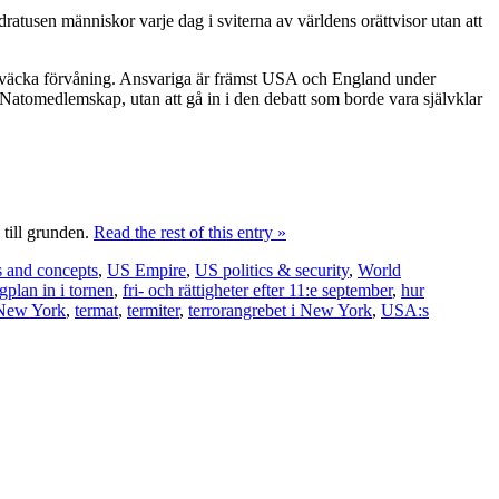
ratusen människor varje dag i sviterna av världens orättvisor utan att
tt väcka förvåning. Ansvariga är främst USA och England under
 Natomedlemskap, utan att gå in i den debatt som borde vara självklar
 till grunden.
Read the rest of this entry »
s and concepts
,
US Empire
,
US politics & security
,
World
gplan in i tornen
,
fri- och rättigheter efter 11:e september
,
hur
 New York
,
termat
,
termiter
,
terrorangrebet i New York
,
USA:s