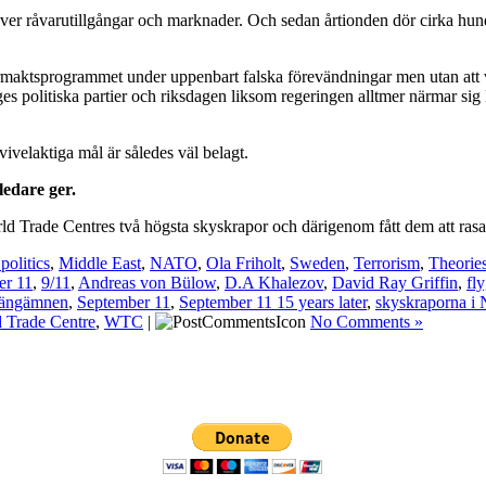
över råvarutillgångar och marknader. Och sedan årtionden dör cirka hund
å stormaktsprogrammet under uppenbart falska förevändningar men utan a
ges politiska partier och riksdagen liksom regeringen alltmer närmar sig
tvivelaktiga mål är således väl belagt.
ledare ger.
rld Trade Centres två högsta skyskrapor och därigenom fått dem att rasa
politics
,
Middle East
,
NATO
,
Ola Friholt
,
Sweden
,
Terrorism
,
Theorie
er 11
,
9/11
,
Andreas von Bülow
,
D.A Khalezov
,
David Ray Griffin
,
fly
rängämnen
,
September 11
,
September 11 15 years later
,
skyskraporna i
 Trade Centre
,
WTC
|
No Comments »