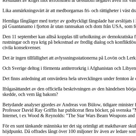
Resultatet av kriget mot terrorismen är dessutom negativt även för väst
Lika anmärkningsvärt är att medborgarnas fri- och rättigheter i väst d
Hemliga fångläger med tortyr av godtyckligt fängslade har avslöjats i
på Guantanamo i fjorton år utan rannsakan och dom från USA, som för
Den 11 september kan alltså kopplas till urholkning av demokratiska fri-
rustningar och nya krig på bekostnad av fredlig dialog och konfliktlö
civila konsekvenser.
Det är ingen tillfällighet att avlyssningsstationerna på Lovön och Lerk
Och Sverige deltog i förmenta antiterrorkrig i Afghanistan och Libyen
Det finns anledning att omvärdera hela utvecklingen under femton år 
Ifrågasättandet av den officiella beskrivningen av den händelsen börjad
skedde, och vem låg bakom?
Betydande analyser gjordes av Andreas von Bülow, tidigare minister
Professor David Ray Griffin har publicerat flera böcker, på svensk
Internet, t ex Wood & Reynolds: ”The Star Wars Beam Weapons and S
För en sunt tänkande människa ter det sig orimligt att makthavare sk
höjdpunkt. Då offrades långt över 100 miljoner liv även av ledare so