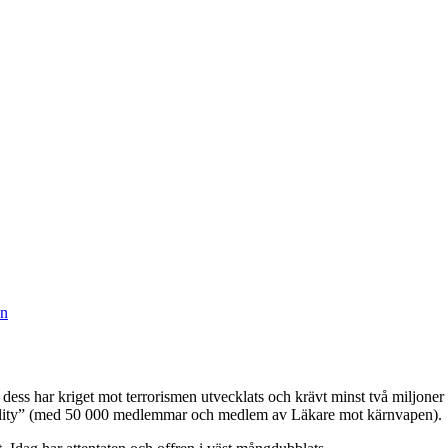
an
ss har kriget mot terrorismen utvecklats och krävt minst två miljoner li
ibility” (med 50 000 medlemmar och medlem av Läkare mot kärnvapen).