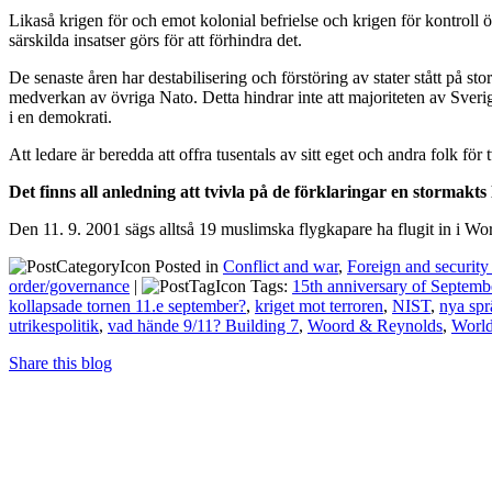
Likaså krigen för och emot kolonial befrielse och krigen för kontroll 
särskilda insatser görs för att förhindra det.
De senaste åren har destabilisering och förstöring av stater stått p
medverkan av övriga Nato. Detta hindrar inte att majoriteten av Sveri
i en demokrati.
Att ledare är beredda att offra tusentals av sitt eget och andra folk för 
Det finns all anledning att tvivla på de förklaringar en stormakts 
Den 11. 9. 2001 sägs alltså 19 muslimska flygkapare ha flugit in i Wo
Posted in
Conflict and war
,
Foreign and security 
order/governance
|
Tags:
15th anniversary of Septemb
kollapsade tornen 11.e september?
,
kriget mot terroren
,
NIST
,
nya sp
utrikespolitik
,
vad hände 9/11? Building 7
,
Woord & Reynolds
,
World
Share this blog