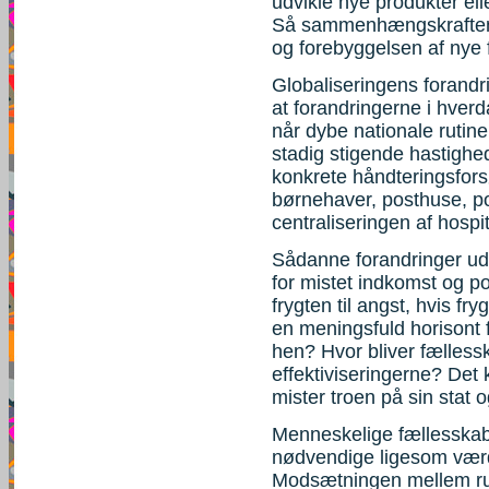
udvikle nye produkter el
Så sammenhængskraften e
og forebyggelsen af nye f
Globaliseringens forandr
at forandringerne i hve
når dybe nationale rutine
stadig stigende hastighed,
konkrete håndteringsfors
børnehaver, posthuse, pol
centraliseringen af hospit
Sådanne forandringer udl
for mistet indkomst og po
frygten til angst, hvis fr
en meningsfuld horisont 
hen? Hvor bliver fællessk
effektiviseringerne? Det
mister troen på sin stat o
Menneskelige fællesskabe
nødvendige ligesom værdi
Modsætningen mellem rut