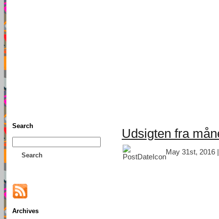
TFF As
Home
• Donate
About This Blog
Associates
Search
Udsigten fra må
May 31st, 2016 
Search
Archives