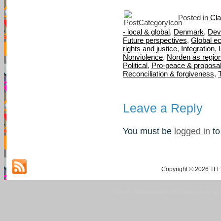
Posted in
Cla
- local & global
,
Denmark
,
Dev
Future perspectives
,
Global e
rights and justice
,
Integration
,
Nonviolence
,
Norden as regio
Political
,
Pro-peace & proposa
Reconciliation & forgiveness
,
Leave a Reply
You must be
logged in
to
Copyright © 2026 TFF 
Blog by Wordpress.org, WP Theme site at
tan