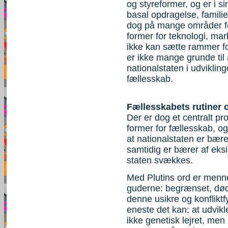
og styreformer, og er i 
basal opdragelse, familie
dog på mange områder for
former for teknologi, ma
ikke kan sætte rammer for
er ikke mange grunde til 
nationalstaten i udviklin
fællesskab.
Fællesskabets rutiner 
Der er dog et centralt p
former for fællesskab, og
at nationalstaten er bærer
samtidig er bærer af eksi
staten svækkes.
Med Plutins ord er men
guderne: begrænset, døde
denne usikre og konfliktfy
eneste det kan: at udvikl
ikke genetisk lejret, men 