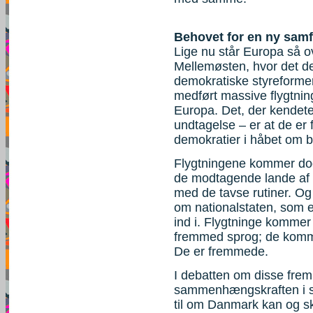
Behovet for en ny sam
Lige nu står Europa så ov
Mellemøsten, hvor det demo
demokratiske styreformer 
medført massive flygtnin
Europa. Det, der kendete
undtagelse – er at de er f
demokratier i håbet om b
Flygtningene kommer dog n
de modtagende lande af 
med de tavse rutiner. Og 
om nationalstaten, som et
ind i. Flygtninge komme
fremmed sprog; de komm
De er fremmede.
I debatten om disse fre
sammenhængskraften i st
til om Danmark kan og sk