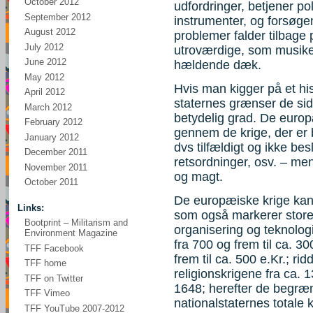
October 2012
udfordringer, betjener po
September 2012
instrumenter, og forsøgen
August 2012
problemer falder tilbage 
July 2012
utroværdige, som musike
June 2012
hældende dæk.
May 2012
Hvis man kigger på et his
April 2012
staternes grænser de sids
March 2012
betydelig grad. De europ
February 2012
gennem de krige, der er
January 2012
dvs tilfældigt og ikke besl
December 2011
retsordninger, osv. – men
November 2011
og magt.
October 2011
De europæiske krige kan g
Links:
som også markerer store f
Bootprint – Militarism and
organisering og teknologi
Environment Magazine
fra 700 og frem til ca. 30
TFF Facebook
frem til ca. 500 e.Kr.; 
TFF home
religionskrigene fra ca. 
TFF on Twitter
1648; herefter de begræn
TFF Vimeo
nationalstaternes totale k
TFF YouTube 2007-2012