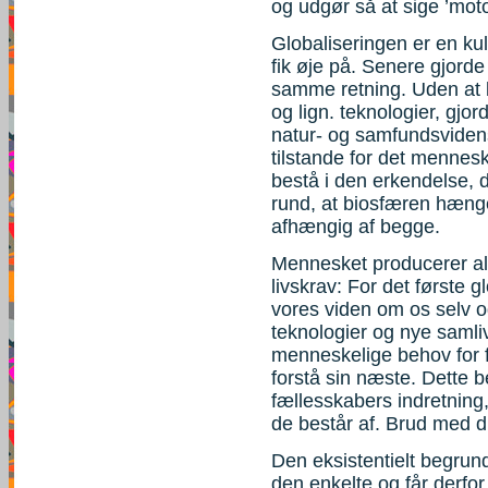
og udgør så at sige ’motor
Globaliseringen er en kul
fik øje på. Senere gjorde
samme retning. Uden at k
og lign. teknologier, gjo
natur- og samfundsvidens
tilstande for det mennesk
bestå i den erkendelse, d
rund, at biosfæren hæn
afhængig af begge.
Mennesket producerer al
livskrav: For det første 
vores viden om os selv 
teknologier og nye samli
menneskelige behov for f
forstå sin næste. Dette b
fællesskabers indretning
de består af. Brud med dis
Den eksistentielt begrun
den enkelte og får derfor 