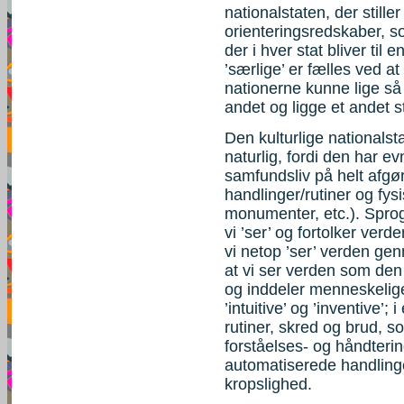
nationalstaten, der stil
orienteringsredskaber, s
der i hver stat bliver til 
’særlige’ er fælles ved at
nationerne kunne lige så
andet og ligge et andet s
Den kulturlige nationalst
naturlig, fordi den har 
samfundsliv på helt afgø
handlinger/rutiner og fys
monumenter, etc.). Sprog
vi ’ser’ og fortolker ver
vi netop ’ser’ verden gen
at vi ser verden som den
og inddeler menneskelige h
’intuitive’ og ’inventive’
rutiner, skred og brud, s
forståelses- og håndterin
automatiserede handlinge
kropslighed.