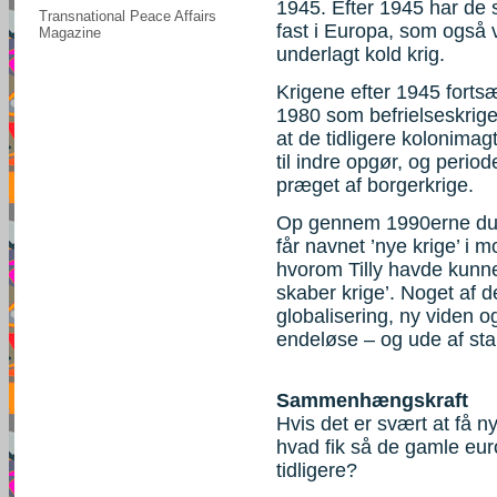
1945. Efter 1945 har de 
Transnational Peace Affairs
fast i Europa, som også v
Magazine
underlagt kold krig.
Krigene efter 1945 fortsæt
1980 som befrielseskrige 
at de tidligere kolonimag
til indre opgør, og period
præget af borgerkrige.
Op gennem 1990erne dukk
får navnet ’nye krige’ i
hvorom Tilly havde kunnet
skaber krige’. Noget af d
globalisering, ny viden o
endeløse – og ude af stan
Sammenhængskraft
Hvis det er svært at få n
hvad fik så de gamle eu
tidligere?