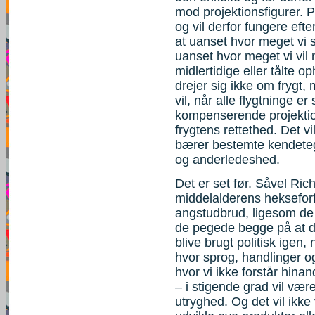
mod projektionsfigurer. P
og vil derfor fungere efte
at uanset hvor meget vi sk
uanset hvor meget vi vil
midlertidige eller tålte o
drejer sig ikke om frygt
vil, når alle flygtninge e
kompenserende projektio
frygtens rettethed. Det v
bærer bestemte kendete
og anderledeshed.
Det er set før. Såvel R
middelalderens hekseforf
angstudbrud, ligesom de 
de pegede begge på at 
blive brugt politisk igen,
hvor sprog, handlinger og
hvor vi ikke forstår hina
– i stigende grad vil væ
utryghed. Og det vil ikk