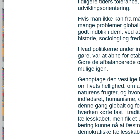
tidligere tiders tolerance
udviklingsorientering.
Hvis man ikke kan fra må
mange problemer globali
godt indblik i dem, ved a
historie, sociologi og fre
Hvad politikerne under i
gøre, var at åbne for etab
Gøre de afbalancerede o
mulige igen.
Genoptage den vestlige k
om livets hellighed, om al
naturens frugter, og hvo
indfødsret, humanisme, o
denne gang globalt og for
hverken kørte fast i tradit
fællesskabet, men fik et
læring kunne nå at fæstne
demokratiske fællesskab