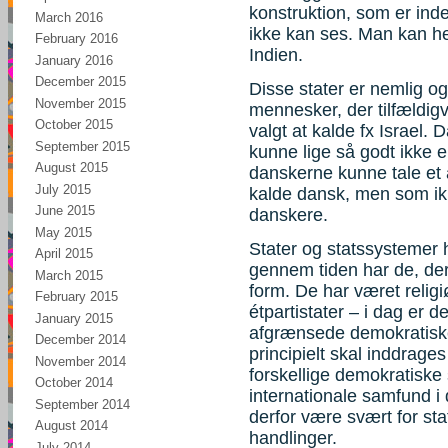
konstruktion, som er ind
March 2016
ikke kan ses. Man kan he
February 2016
Indien.
January 2016
December 2015
Disse stater er nemlig o
November 2015
mennesker, der tilfældigv
October 2015
valgt at kalde fx Israel.
September 2015
kunne lige så godt ikke ek
August 2015
danskerne kunne tale et 
July 2015
kalde dansk, men som ikk
June 2015
danskere.
May 2015
Stater og statssystemer h
April 2015
gennem tiden har de, der
March 2015
form. De har været relig
February 2015
étpartistater – i dag er d
January 2015
afgrænsede demokratiske 
December 2014
principielt skal inddrage
November 2014
forskellige demokratiske 
October 2014
internationale samfund i 
September 2014
derfor være svært for st
August 2014
handlinger.
July 2014