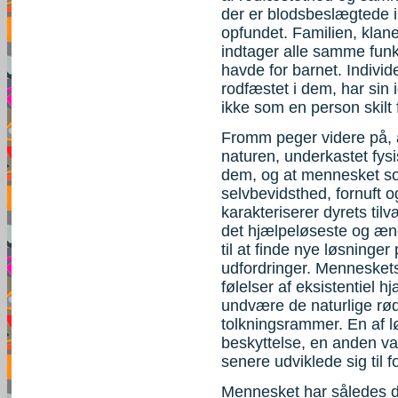
der er blodsbeslægtede i
opfundet. Familien, klane
indtager alle samme funk
havde for barnet. Individet
rodfæstet i dem, har sin 
ikke som en person skilt
Fromm peger videre på, 
naturen, underkastet fysi
dem, og at mennesket som
selvbevidsthed, fornuft 
karakteriserer dyrets til
det hjælpeløseste og ængs
til at finde nye løsninger
udfordringer. Menneskets
følelser af eksistentiel 
undvære de naturlige rød
tolkningsrammer. En af 
beskyttelse, en anden var
senere udviklede sig til f
Mennesket har således de