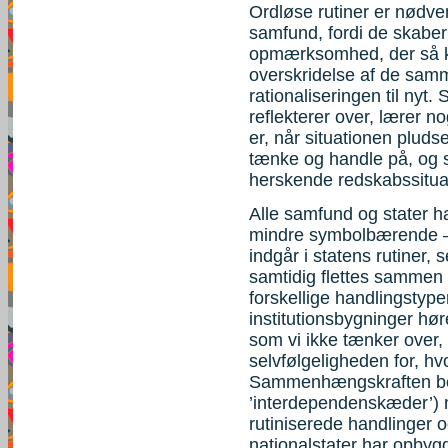
Ordløse rutiner er nødven
samfund, fordi de skaber 
opmærksomhed, der så k
overskridelse af de samme
rationaliseringen til nyt.
reflekterer over, lærer no
er, når situationen pluds
tænke og handle på, og 
herskende redskabssitua
Alle samfund og stater ha
mindre symbolbærende – 
indgår i statens rutiner, 
samtidig flettes samme
forskellige handlingstype
institutionsbygninger hø
som vi ikke tænker over,
selvfølgeligheden for, hv
Sammenhængskraften best
’interdependenskæder’) 
rutiniserede handlinger 
nationalstater har opbyg