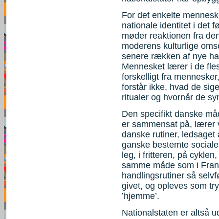
For det enkelte mennesk
nationale identitet i det 
møder reaktionen fra den n
moderens kulturlige oms
senere rækken af nye han
Mennesket lærer i de fles
forskelligt fra mennesker
forstår ikke, hvad de sige
ritualer og hvornår de syn
Den specifikt danske måd
er sammensat på, lærer v
danske rutiner, ledsaget 
ganske bestemte social
leg, i fritteren, på cyklen
samme måde som i Frankr
handlingsrutiner så selvf
givet, og opleves som try
’hjemme’.
Nationalstaten er altså ud