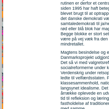
rutinen er derfor et cent
siden 1995 har haft beteg
blevet brugt til at optrap
det danske demokrati væ
samtaledemokrati til ja/
rød eller blå blok har ma
Begge blokke er stort set 
være på vej væk fra den 
mindretallet.
Magtens besindelse og et
Danmarksprojekt udgjorde 
Det så vi med valgretsr
socialreformerne under kr
Verdenskrig under retsopg
ledte til velfærdsstaten.
klassesammenhold, natio
langsynet idealisme. De
årrække oplevede en udv
tid til refleksion og læri
fastholdelse af traditione
med samme.