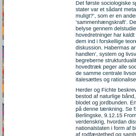
Det første sociologiske 
stater var et sådant me
muligt?’, som er en ande
’sammenhængskraft’. Det
belyse gennem delstudier
hovedretninger har kaldt 
dem ind i forskellige teor
diskussion. Habermas ar
handlen’, system og livs
begreberne strukturdualite
hovedtræk peger alle soc
de samme centrale livso
italesættes og rationalise
Herder og Fichte beskrev
bestod af naturlige bånd
blodet og jordbunden. En
på denne tænkning. Se fx
Berlingske, 9.12.15 Fro
verdenskrig, hvordan diss
nationalstaten i form af 
af rodfæstethed og samhø