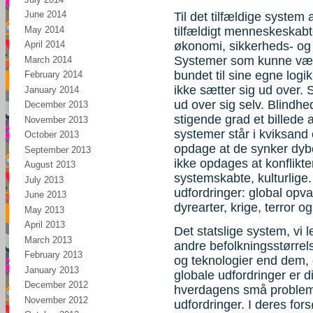
June 2014
Til det tilfældige system a
May 2014
tilfældigt menneskeskabte
April 2014
økonomi, sikkerheds- og f
Systemer som kunne vær
March 2014
bundet til sine egne logi
February 2014
ikke sætter sig ud over.
January 2014
ud over sig selv. Blindhed
December 2013
stigende grad et billede 
November 2013
systemer står i kviksan
October 2013
opdage at de synker dybe
September 2013
ikke opdages at konflikt
August 2013
systemskabte, kulturlige.
July 2013
udfordringer: global opv
June 2013
dyrearter, krige, terror og
May 2013
April 2013
Det statslige system, vi l
March 2013
andre befolkningsstørrels
February 2013
og teknologier end dem, 
January 2013
globale udfordringer er di
December 2012
hverdagens små probleme
November 2012
udfordringer. I deres fors