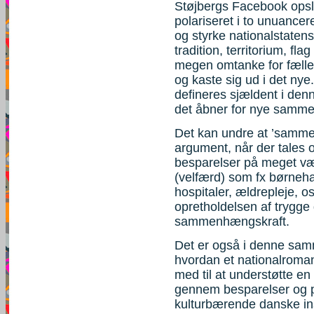
Støjbergs Facebook opsla
polariseret i to unuancer
og styrke nationalstatens
tradition, territorium, f
megen omtanke for fælles
og kaste sig ud i det n
defineres sjældent i denn
det åbner for nye samm
Det kan undre at ’samm
argument, når der tales o
besparelser på meget væs
(velfærd) som fx børneh
hospitaler, ældrepleje, os
opretholdelsen af trygge 
sammenhængskraft.
Det er også i denne sam
hvordan et nationalroman
med til at understøtte en
gennem besparelser og pr
kulturbærende danske insti