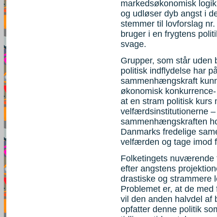
markedsøkonomisk logik,
og udløser dyb angst i de
stemmer til lovforslag nr
bruger i en frygtens poli
svage.
Grupper, som står uden 
politisk indflydelse har 
sammenhængskraft kunne
økonomisk konkurrence- og
at en stram politisk kurs
velfærdsinstitutionerne
sammenhængskraften hos 
Danmarks fredelige sam
velfærden og tage imod fl
Folketingets nuværende f
efter angstens projektio
drastiske og strammere l
Problemet er, at de med f
vil den anden halvdel af
opfatter denne politik s