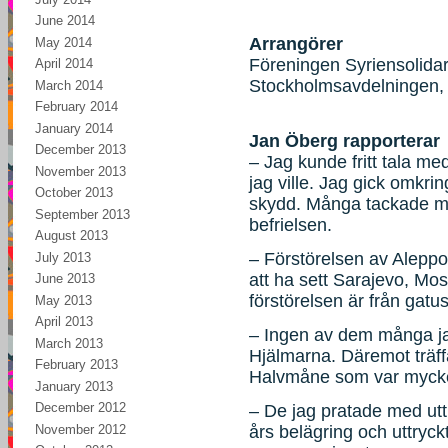
June 2014
Arrangörer
May 2014
Föreningen Syriensolidarit
April 2014
Stockholmsavdelningen, F
March 2014
February 2014
January 2014
Jan Öberg rapporterar
December 2013
– Jag kunde fritt tala me
November 2013
jag ville. Jag gick omkrin
October 2013
skydd. Många tackade mig 
September 2013
befrielsen.
August 2013
– Förstörelsen av Aleppo 
July 2013
att ha sett Sarajevo, Mo
June 2013
förstörelsen är från gatus
May 2013
April 2013
– Ingen av dem många ja
March 2013
Hjälmarna. Däremot träffa
February 2013
Halvmåne som var mycket
January 2013
December 2012
– De jag pratade med uttry
November 2012
års belägring och uttryc