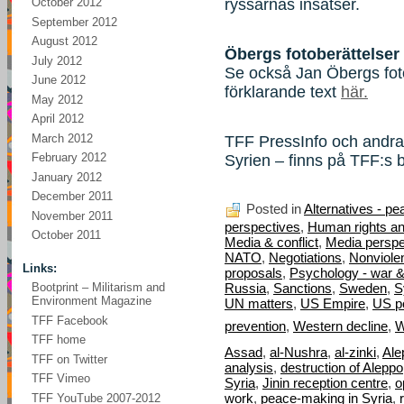
ryssarnas insatser.
October 2012
September 2012
August 2012
Öbergs fotoberättelser
July 2012
Se också Jan Öbergs fot
June 2012
förklarande text
här.
May 2012
April 2012
March 2012
TFF PressInfo och andra 
February 2012
Syrien – finns på TFF:s 
January 2012
December 2011
Posted in
Alternatives - pe
November 2011
perspectives
,
Human rights an
October 2011
Media & conflict
,
Media perspe
NATO
,
Negotiations
,
Nonviole
Links:
proposals
,
Psychology - war 
Russia
,
Sanctions
,
Sweden
,
S
Bootprint – Militarism and
Environment Magazine
UN matters
,
US Empire
,
US po
TFF Facebook
prevention
,
Western decline
,
W
TFF home
Assad
,
al-Nushra
,
al-zinki
,
Ale
TFF on Twitter
analysis
,
destruction of Aleppo
TFF Vimeo
Syria
,
Jinin reception centre
,
o
work
,
peace-making in Syria
,
TFF YouTube 2007-2012