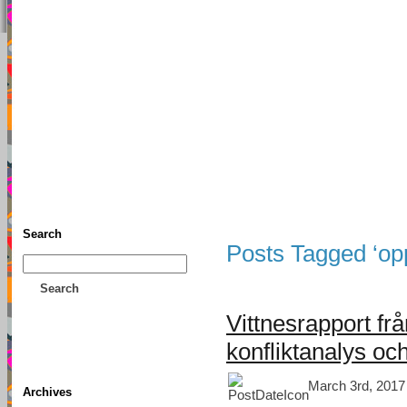
TFF As
Home
• Donate
About This Blog
Associates
Search
Posts Tagged ‘opp
Search
Vittnesrapport fr
konfliktanalys och 
March 3rd, 2017
Archives